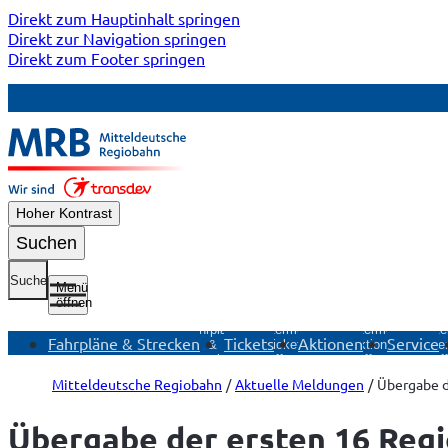
Direkt zum Hauptinhalt springen
Direkt zur Navigation springen
Direkt zum Footer springen
Hoher Kontrast
Suchen
Suche
Menü
öffnen
Untermenü
Fahrpläne
Untermenü
Untermenü
Unte
Fahrpläne & Strecken
Tickets
Aktionen
Service
&
Tickets
Aktionen
Ser
Strecken
öffnen
öffnen
öf
öffnen
Mitteldeutsche Regiobahn
Aktuelle Meldungen
Übergabe d
Übergabe der ersten 16 Regi