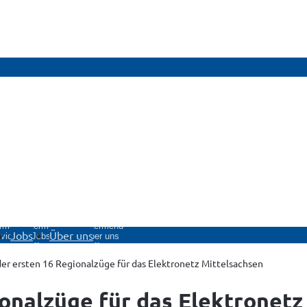
rmenü
Untermenü
Untermenü
Jobs
Über uns
vice
Jobs
Über uns
fnen
öffnen
öffnen
er ersten 16 Regionalzüge für das Elektronetz Mittelsachsen
onalzüge für das Elektronetz