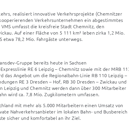
rs, realisiert innovative Verkehrsprojekte (Chemnitzer 
en kooperierenden Verkehrsunternehmen ein abgestimmtes 
MS umfasst die kreisfreie Stadt Chemnitz, den 
ckau. Auf einer Fläche von 5 111 km² leben zirka 1,2 Mio. 
 etwa 78,2 Mio. Fahrgäste unterwegs.
ansdev-Gruppe bereits heute in Sachsen 
xpresslinie RE 6 Leipzig – Chemnitz sowie mit der MRB 113
rd das Angebot um die Regionalbahn-Linie RB 110 Leipzig – 
ndungen RE 3 Dresden – Hof, RB 30 Dresden – Zwickau und 
n Leipzig und Chemnitz werden dann über 300 Mitarbeiter 
ahn wird ca. 7,8 Mio. Zugkilometern umfassen.
chland mit mehr als 5.000 Mitarbeitern einen Umsatz von 
rivate Nahverkehrsanbieter im lokalen Bahn- und Busbereich 
ste sicher und komfortabel an ihr Ziel.