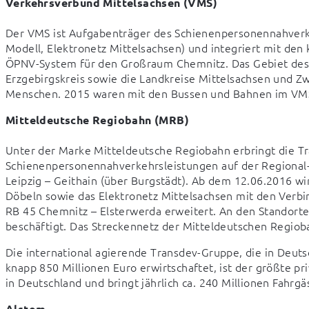
Verkehrsverbund Mittelsachsen (VMS)
Der VMS ist Aufgabenträger des Schienenpersonennahverkeh
Modell, Elektronetz Mittelsachsen) und integriert mit d
ÖPNV-System für den Großraum Chemnitz. Das Gebiet des V
Erzgebirgskreis sowie die Landkreise Mittelsachsen und Zwi
Menschen. 2015 waren mit den Bussen und Bahnen im VMS
Mitteldeutsche Regiobahn (MRB)
Unter der Marke Mitteldeutsche Regiobahn erbringt die Tr
Schienenpersonennahverkehrsleistungen auf der Regional-E
Leipzig – Geithain (über Burgstädt). Ab dem 12.06.2016 wi
Döbeln sowie das Elektronetz Mittelsachsen mit den Verbi
RB 45 Chemnitz – Elsterwerda erweitert. An den Standorte
beschäftigt. Das Streckennetz der Mitteldeutschen Regiob
Die international agierende Transdev-Gruppe, die in Deuts
knapp 850 Millionen Euro erwirtschaftet, ist der größte p
in Deutschland und bringt jährlich ca. 240 Millionen Fahrgä
Alstom