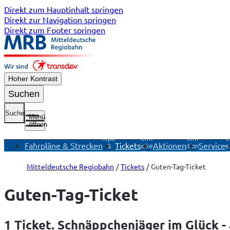
Direkt zum Hauptinhalt springen
Direkt zur Navigation springen
Direkt zum Footer springen
Hoher Kontrast
Suchen
Suche
Menü
öffnen
Untermenü
Fahrpläne
Untermenü
Untermenü
Unte
Fahrpläne & Strecken
Tickets
Aktionen
Service
&
Tickets
Aktionen
Ser
Strecken
öffnen
öffnen
öf
öffnen
Mitteldeutsche Regiobahn
Tickets
Guten-Tag-Ticket
Guten-Tag-Ticket
1 Ticket. Schnäppchenjäger im Glück -