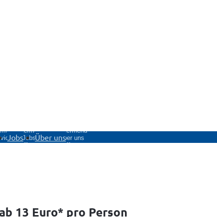
rmenü
Untermenü
Untermenü
Jobs
Über uns
vice
Jobs
Über uns
fnen
öffnen
öffnen
 ab 13 Euro* pro Person