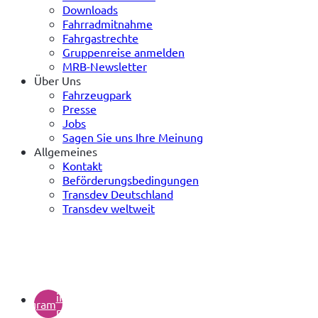
Downloads
Fahrradmitnahme
Fahrgastrechte
Gruppenreise anmelden
MRB-Newsletter
Über Uns
Fahrzeugpark
Presse
Jobs
Sagen Sie uns Ihre Meinung
Allgemeines
Kontakt
Beförderungsbedingungen
Transdev Deutschland
Transdev weltweit
(öffnet
in
instagram
neuem