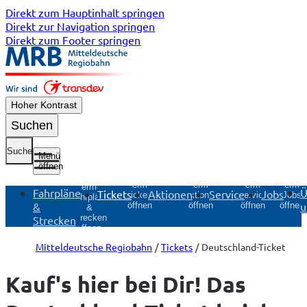
Direkt zum Hauptinhalt springen
Direkt zur Navigation springen
Direkt zum Footer springen
Hoher Kontrast
Suchen
Suche
Menü
öffnen
Untermenü
Untermenü
Untermenü
Unterme
Untermenü
Fahrpläne
Ü
Tickets
Aktionen
Service
Jobs
Tickets
Aktionen
Service
Jobs
Fahrpläne
&
u
öffnen
öffnen
öffnen
öffnen
&
Strecken
Strecken
öffnen
Mitteldeutsche Regiobahn
Tickets
Deutschland-Ticket
Kauf's hier bei Dir! Das