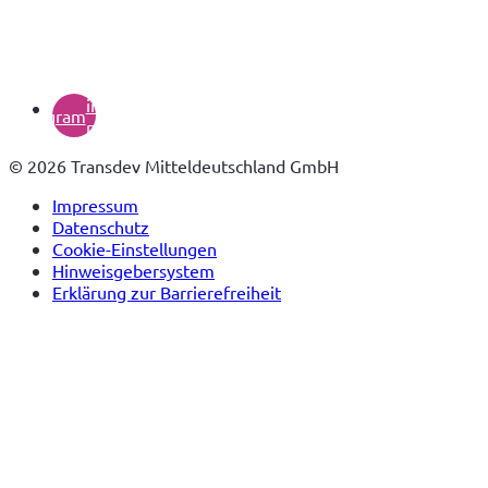
(öffnet
in
instagram
neuem
Tab)
© 2026 Transdev Mitteldeutschland GmbH
Impressum
Datenschutz
Cookie-Einstellungen
Hinweisgebersystem
Erklärung zur Barrierefreiheit