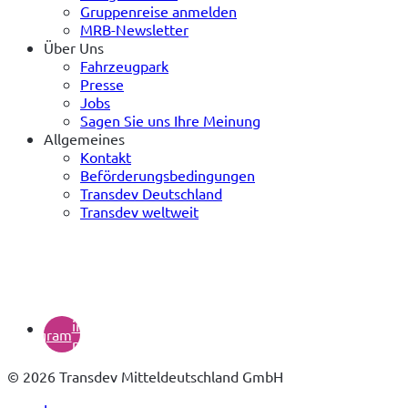
Gruppenreise anmelden
MRB-Newsletter
Über Uns
Fahrzeugpark
Presse
Jobs
Sagen Sie uns Ihre Meinung
Allgemeines
Kontakt
Beförderungsbedingungen
Transdev Deutschland
Transdev weltweit
(öffnet
in
instagram
neuem
Tab)
© 2026 Transdev Mitteldeutschland GmbH