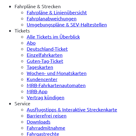
Fahrpläne & Strecken
Fahrpläne & Linienübersicht
Fahrplanabweichungen
Umgebungspläne & SEV-Haltestellen
Tickets
Alle Tickets im Überblick
Abo
Deutschland-Ticket
Einzelfahrkarten
Guten-Tag-Ticket
Tageskarten
Wochen- und Monatskarten
Kundencenter
MRB-Fahrkartenautomaten
MRB-App
Vertrag kündigen
Service
Ausflugstipps & Interaktive Streckenkarte
Barrierefrei reisen
Downloads
Fahrradmitnahme
Fahrgastrechte