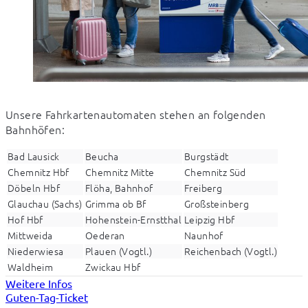
Unsere Fahrkartenautomaten stehen an folgenden 
Bahnhöfen:
Bad Lausick
Beucha
Burgstädt
Chemnitz Hbf
Chemnitz Mitte
Chemnitz Süd
Döbeln Hbf
Flöha, Bahnhof
Freiberg
Glauchau (Sachs)
Grimma ob Bf
Großsteinberg
Hof Hbf
Hohenstein-Ernstthal
Leipzig Hbf
Mittweida
Oederan
Naunhof
Niederwiesa
Plauen (Vogtl.)
Reichenbach (Vogtl.)
Waldheim
Zwickau Hbf
Weitere Infos
Guten-Tag-Ticket