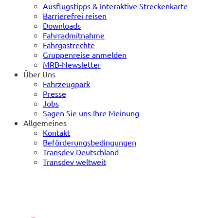
Ausflugstipps & Interaktive Streckenkarte
Barrierefrei reisen
Downloads
Fahrradmitnahme
Fahrgastrechte
Gruppenreise anmelden
MRB-Newsletter
Über Uns
Fahrzeugpark
Presse
Jobs
Sagen Sie uns Ihre Meinung
Allgemeines
Kontakt
Beförderungsbedingungen
Transdev Deutschland
Transdev weltweit
(öffnet