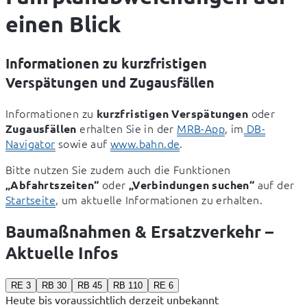
einen Blick
Informationen zu kurzfristigen
Verspätungen und Zugausfällen
Informationen zu 
 oder 
kurzfristigen Verspätungen
 erhalten Sie in der 
MRB-App
, im
 DB-
Zugausfällen
Navigator
 sowie auf 
www.bahn.de
.
Bitte nutzen Sie zudem auch die Funktionen 
 oder 
 auf der 
„Abfahrtszeiten“
„Verbindungen suchen“
Startseite
, um aktuelle Informationen zu erhalten.
Baumaßnahmen & Ersatzverkehr –
Aktuelle Infos
RE 3
RB 30
RB 45
RB 110
RE 6
Heute bis voraussichtlich derzeit unbekannt