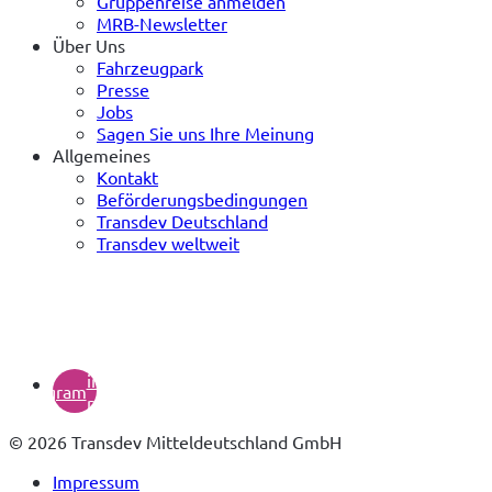
Gruppenreise anmelden
MRB-Newsletter
Über Uns
Fahrzeugpark
Presse
Jobs
Sagen Sie uns Ihre Meinung
Allgemeines
Kontakt
Beförderungsbedingungen
Transdev Deutschland
Transdev weltweit
(öffnet
in
instagram
neuem
Tab)
© 2026 Transdev Mitteldeutschland GmbH
Impressum