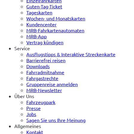
Einzelfahrkarten
Guten-Tag-Ticket
Tageskarten
Wochen- und Monatskarten
Kundencenter
MRB-Fahrkartenautomaten
MRB-App
Vertrag kündigen
Service
Ausflugstipps & Interaktive Streckenkarte
Barrierefrei reisen
Downloads
Fahrradmitnahme
Fahrgastrechte
Gruppenreise anmelden
MRB-Newsletter
Über Uns
Fahrzeugpark
Presse
Jobs
Sagen Sie uns Ihre Meinung
Allgemeines
Kontakt