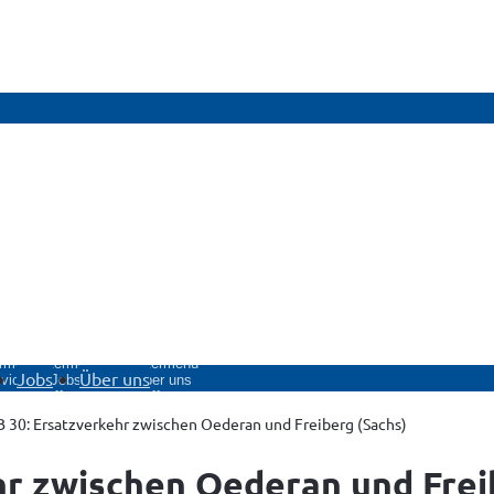
rmenü
Untermenü
Untermenü
Jobs
Über uns
vice
Jobs
Über uns
fnen
öffnen
öffnen
B 30: Ersatzverkehr zwischen Oederan und Freiberg (Sachs)
hr zwischen Oederan und Frei