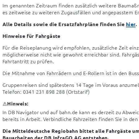
Im genannten Zeitraum finden zusätzlich weitere Baumaß
es zeitweise zu weiteren Zugausfällen und angepasstem 
Alle Details sowie die Ersatzfahrpläne finden Sie 
hier
.
Hinweise für Fahrgäste
Für die Reiseplanung wird empfohlen, zusätzliche Zeit ein
möglicherweise nicht wie gewohnt erreichbar sind. Fahrgä
Fahrtantritt zu prüfen.
Die Mitnahme von Fahrrädern und E-Rollern ist in den Bus
Gruppenreisen sind spätestens 14 Tage im Voraus anzumel
Telefon: 0341 231 898 288 (Ortstarif)
⚠️
Hinweis:
In DB Navigator und auf bahn.de kann es derzeit zu Abwei
bereits in Arbeit. Verbindliche Fahrzeiten finden Sie in den
Die Mitteldeutsche Regiobahn bittet alle Fahrgäste um 
Bauarbeiten der DB InfraGO AG entstehen.