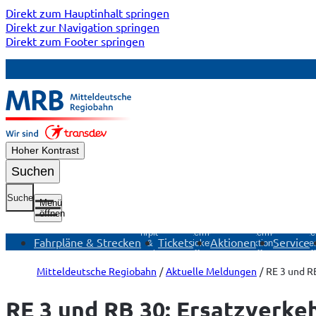
Direkt zum Hauptinhalt springen
Direkt zur Navigation springen
Direkt zum Footer springen
Hoher Kontrast
Suchen
Suche
Menü
öffnen
Untermenü
Fahrpläne
Untermenü
Untermenü
Unte
Fahrpläne & Strecken
Tickets
Aktionen
Service
&
Tickets
Aktionen
Ser
Strecken
öffnen
öffnen
öf
öffnen
Mitteldeutsche Regiobahn
Aktuelle Meldungen
RE 3 und R
RE 3 und RB 30: Ersatzverke