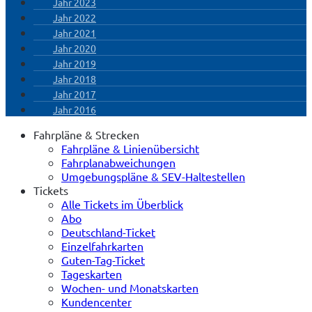
Jahr 2023
Jahr 2022
Jahr 2021
Jahr 2020
Jahr 2019
Jahr 2018
Jahr 2017
Jahr 2016
Fahrpläne & Strecken
Fahrpläne & Linienübersicht
Fahrplanabweichungen
Umgebungspläne & SEV-Haltestellen
Tickets
Alle Tickets im Überblick
Abo
Deutschland-Ticket
Einzelfahrkarten
Guten-Tag-Ticket
Tageskarten
Wochen- und Monatskarten
Kundencenter