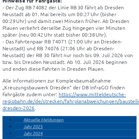
Hinweise für Fahrgäste:
- Der Zug RB 74082 der Linie RB 30 fährt ab Dresden 
Neustadt ab 01. Mai bereits um 00:27 Uhr (bisher 
00:29 Uhr) und damit zwei Minuten früher. Ab Dresden 
Plauen verkehrt derselbe Zug hingegen vier Minuten 
später (neu 00:42 Uhr statt bisher 00:38 Uhr).

- Das Fahrtenpaar RB 74071 (21:00 Uhr an Dresden-
Neustadt) und RB 74076 (21:06 Uhr ab Dresden-
Neustadt) der RB 30 fährt nur noch bis 09. Juli 2026 von 
bzw. bis Dresden Neustadt. Ab 10. Juli 2026 beginnen 
und enden diese Fahrten in Dresden Plauen.
Alle Informationen zur Komplexbaumaßnahme 
„Kreuzungsbauwerk Dresden“ der DB InfraGO finden 
Fahrgäste zudem unter: 
https://www.mitteldeutsche-
regiobahn.de/de/strecken/fahrplanabweichungen/baustell
dresden-2026
.
Aktuelle Meldungen
Jahr 2025
Jahr 2024