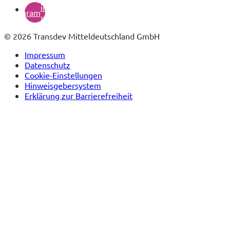
in
instagram
neuem
Tab)
© 2026 Transdev Mitteldeutschland GmbH
Impressum
Datenschutz
Cookie-Einstellungen
Hinweisgebersystem
Erklärung zur Barrierefreiheit