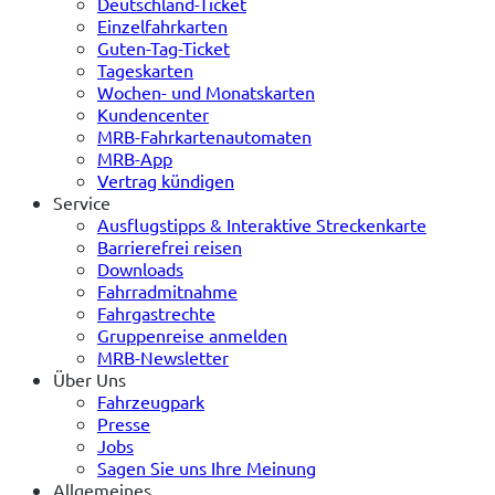
Deutschland-Ticket
Einzelfahrkarten
Guten-Tag-Ticket
Tageskarten
Wochen- und Monatskarten
Kundencenter
MRB-Fahrkartenautomaten
MRB-App
Vertrag kündigen
Service
Ausflugstipps & Interaktive Streckenkarte
Barrierefrei reisen
Downloads
Fahrradmitnahme
Fahrgastrechte
Gruppenreise anmelden
MRB-Newsletter
Über Uns
Fahrzeugpark
Presse
Jobs
Sagen Sie uns Ihre Meinung
Allgemeines