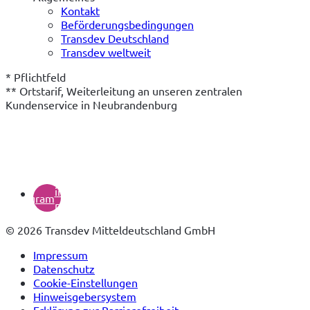
Kontakt
Beförderungsbedingungen
Transdev Deutschland
Transdev weltweit
* Pflichtfeld

** Ortstarif, Weiterleitung an unseren zentralen 
Kundenservice in Neubrandenburg
(öffnet
in
instagram
neuem
Tab)
© 2026 Transdev Mitteldeutschland GmbH
Impressum
Datenschutz
Cookie-Einstellungen
Hinweisgebersystem
Erklärung zur Barrierefreiheit