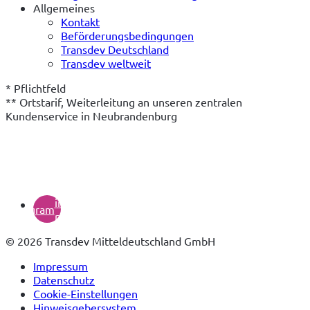
Allgemeines
Kontakt
Beförderungsbedingungen
Transdev Deutschland
Transdev weltweit
* Pflichtfeld

** Ortstarif, Weiterleitung an unseren zentralen 
Kundenservice in Neubrandenburg
(öffnet
in
instagram
neuem
Tab)
© 2026 Transdev Mitteldeutschland GmbH
Impressum
Datenschutz
Cookie-Einstellungen
Hinweisgebersystem