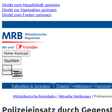
Direkt zum Hauptinhalt springen
Direkt zur Navigation springen
Direkt zum Footer springen
Hoher Kontrast
Suchen
Suche
Menü
öffnen
Untermenü
Fahrpläne
Untermenü
Untermenü
Unte
Fahrpläne & Strecken
Tickets
Aktionen
Service
&
Tickets
Aktionen
Ser
Strecken
öffnen
öffnen
öf
öffnen
Mitteldeutsche Regiobahn
Aktuelle Meldungen
Polizeieins
Polizeieinsatz durch Gegens