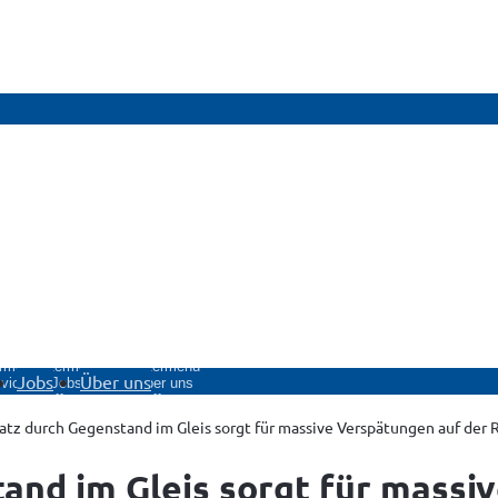
rmenü
Untermenü
Untermenü
Jobs
Über uns
vice
Jobs
Über uns
fnen
öffnen
öffnen
atz durch Gegenstand im Gleis sorgt für massive Verspätungen auf der 
tand im Gleis sorgt für massi