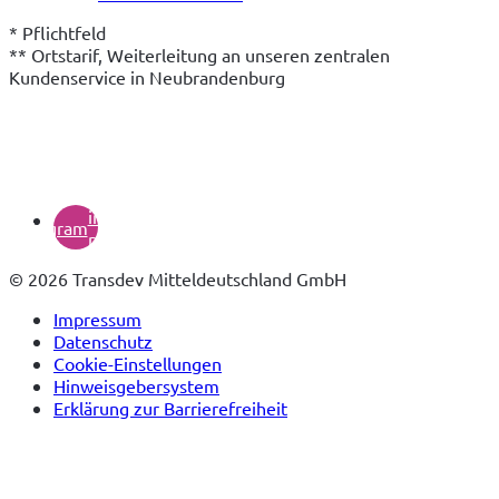
* Pflichtfeld

** Ortstarif, Weiterleitung an unseren zentralen 
Kundenservice in Neubrandenburg
(öffnet
in
instagram
neuem
Tab)
© 2026 Transdev Mitteldeutschland GmbH
Impressum
Datenschutz
Cookie-Einstellungen
Hinweisgebersystem
Erklärung zur Barrierefreiheit