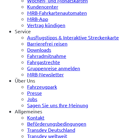
Wochen- und Monatskarten
Kundencenter
MRB-Fahrkartenautomaten
MRB-App
Vertrag kündigen
Service
Ausflugstipps & Interaktive Streckenkarte
Barrierefrei reisen
Downloads
Fahrradmitnahme
Fahrgastrechte
Gruppenreise anmelden
MRB-Newsletter
Über Uns
Fahrzeugpark
Presse
Jobs
Sagen Sie uns Ihre Meinung
Allgemeines
Kontakt
Beförderungsbedingungen
Transdev Deutschland
Transdev weltweit