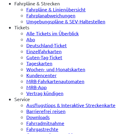
Fahrpläne & Strecken
Fahrpläne & Linienübersicht
Fahrplanabweichungen
Umgebungspläne & SEV-Haltestellen
Tickets
Alle Tickets im Überblick
Abo
Deutschland-Ticket
Einzelfahrkarten
Guten-Tag-Ticket
Tageskarten
Wochen- und Monatskarten
Kundencenter
MRB-Fahrkartenautomaten
MRB-App
Vertrag kündigen
Service
Ausflugstipps & Interaktive Streckenkarte
Barrierefrei reisen
Downloads
Fahrradmitnahme
Fahrgastrechte