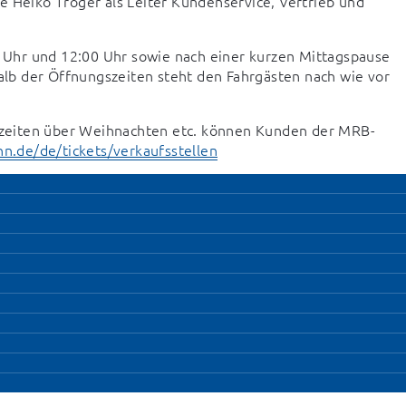
 Heiko Tröger als Leiter Kundenservice, Vertrieb und 
Uhr und 12:00 Uhr sowie nach einer kurzen Mittagspause 
b der Öffnungszeiten steht den Fahrgästen nach wie vor 
zeiten über Weihnachten etc. können Kunden der MRB-
n.de/de/tickets/verkaufsstellen