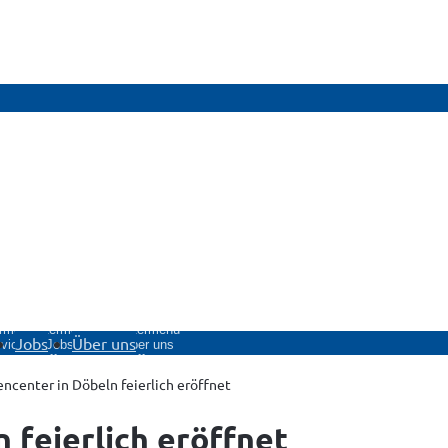
rmenü
Untermenü
Untermenü
Jobs
Über uns
vice
Jobs
Über uns
fnen
öffnen
öffnen
center in Döbeln feierlich eröffnet
feierlich eröffnet