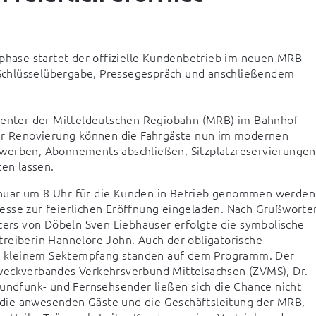
hase startet der offizielle Kundenbetrieb im neuen MRB-
Schlüsselübergabe, Pressegespräch und anschließendem 
nter der Mitteldeutschen Regiobahn (MRB) im Bahnhof 
ner Renovierung können die Fahrgäste nun im modernen 
werben, Abonnements abschließen, Sitzplatzreservierungen 
en lassen.
nuar um 8 Uhr für die Kunden in Betrieb genommen werden 
esse zur feierlichen Eröffnung eingeladen. Nach Grußworten
rs von Döbeln Sven Liebhauser erfolgte die symbolische 
reiberin Hannelore John. Auch der obligatorische 
d kleinem Sektempfang standen auf dem Programm. Der 
weckverbandes Verkehrsverbund Mittelsachsen (ZVMS), Dr. 
Rundfunk- und Fernsehsender ließen sich die Chance nicht 
die anwesenden Gäste und die Geschäftsleitung der MRB, 