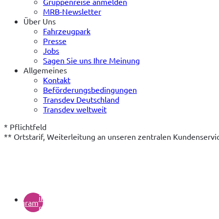
Gruppenreise anmelden
MRB-Newsletter
Über Uns
Fahrzeugpark
Presse
Jobs
Sagen Sie uns Ihre Meinung
Allgemeines
Kontakt
Beförderungsbedingungen
Transdev Deutschland
Transdev weltweit
* Pflichtfeld

** Ortstarif, Weiterleitung an unseren zentralen Kundenserv
(öffnet
in
instagram
neuem
Tab)