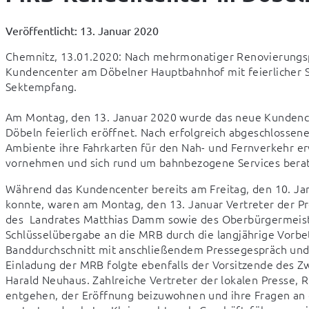
Veröffentlicht: 13. Januar 2020
Chemnitz, 13.01.2020: Nach mehrmonatiger Renovierungsp
Kundencenter am Döbelner Hauptbahnhof mit feierlicher 
Sektempfang.
Am Montag, den 13. Januar 2020 wurde das neue Kundence
Döbeln feierlich eröffnet. Nach erfolgreich abgeschlosse
Ambiente ihre Fahrkarten für den Nah- und Fernverkehr er
vornehmen und sich rund um bahnbezogene Services berat
Während das Kundencenter bereits am Freitag, den 10. Ja
konnte, waren am Montag, den 13. Januar Vertreter der Pr
des  Landrates Matthias Damm sowie des Oberbürgermeiste
Schlüsselübergabe an die MRB durch die langjährige Vorbet
Banddurchschnitt mit anschließendem Pressegespräch un
Einladung der MRB folgte ebenfalls der Vorsitzende des Z
Harald Neuhaus. Zahlreiche Vertreter der lokalen Presse, 
entgehen, der Eröffnung beizuwohnen und ihre Fragen an 