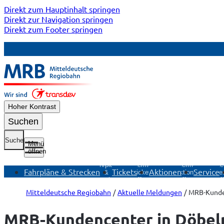
Direkt zum Hauptinhalt springen
Direkt zur Navigation springen
Direkt zum Footer springen
Hoher Kontrast
Suchen
Suche
Menü
öffnen
Untermenü
Fahrpläne
Untermenü
Untermenü
Unte
Fahrpläne & Strecken
Tickets
Aktionen
Service
&
Tickets
Aktionen
Ser
Strecken
öffnen
öffnen
öf
öffnen
Mitteldeutsche Regiobahn
Aktuelle Meldungen
MRB-Kunden
MRB-Kundencenter in Döbeln 