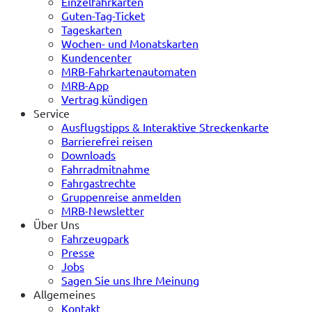
Einzelfahrkarten
Guten-Tag-Ticket
Tageskarten
Wochen- und Monatskarten
Kundencenter
MRB-Fahrkartenautomaten
MRB-App
Vertrag kündigen
Service
Ausflugstipps & Interaktive Streckenkarte
Barrierefrei reisen
Downloads
Fahrradmitnahme
Fahrgastrechte
Gruppenreise anmelden
MRB-Newsletter
Über Uns
Fahrzeugpark
Presse
Jobs
Sagen Sie uns Ihre Meinung
Allgemeines
Kontakt