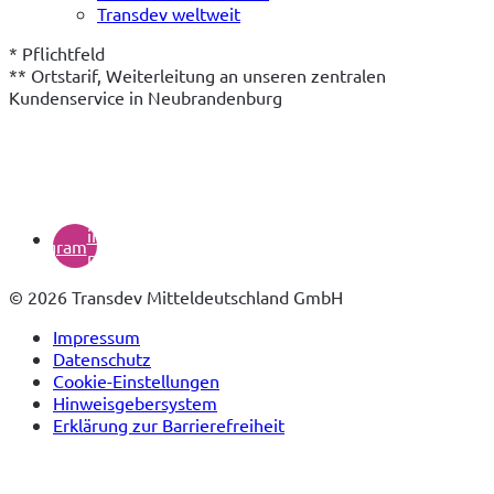
Transdev weltweit
* Pflichtfeld

** Ortstarif, Weiterleitung an unseren zentralen 
Kundenservice in Neubrandenburg
(öffnet
in
instagram
neuem
Tab)
© 2026 Transdev Mitteldeutschland GmbH
Impressum
Datenschutz
Cookie-Einstellungen
Hinweisgebersystem
Erklärung zur Barrierefreiheit