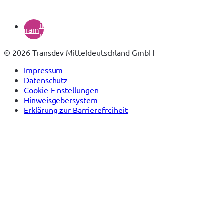
(öffnet
in
instagram
neuem
Tab)
© 2026 Transdev Mitteldeutschland GmbH
Impressum
Datenschutz
Cookie-Einstellungen
Hinweisgebersystem
Erklärung zur Barrierefreiheit