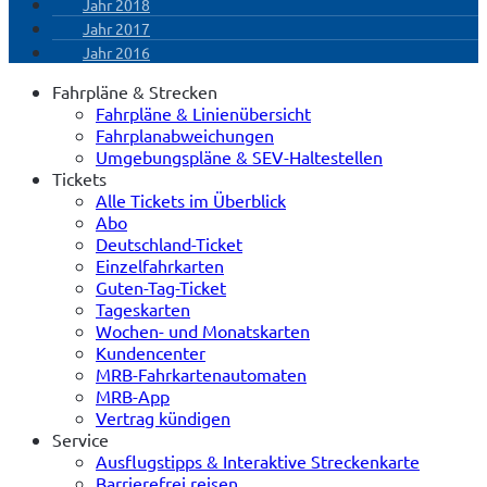
Jahr 2018
Jahr 2017
Jahr 2016
Fahrpläne & Strecken
Fahrpläne & Linienübersicht
Fahrplanabweichungen
Umgebungspläne & SEV-Haltestellen
Tickets
Alle Tickets im Überblick
Abo
Deutschland-Ticket
Einzelfahrkarten
Guten-Tag-Ticket
Tageskarten
Wochen- und Monatskarten
Kundencenter
MRB-Fahrkartenautomaten
MRB-App
Vertrag kündigen
Service
Ausflugstipps & Interaktive Streckenkarte
Barrierefrei reisen