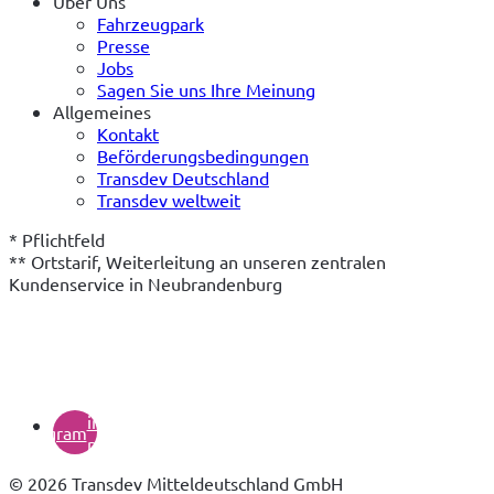
Über Uns
Fahrzeugpark
Presse
Jobs
Sagen Sie uns Ihre Meinung
Allgemeines
Kontakt
Beförderungsbedingungen
Transdev Deutschland
Transdev weltweit
* Pflichtfeld

** Ortstarif, Weiterleitung an unseren zentralen 
Kundenservice in Neubrandenburg
(öffnet
in
instagram
neuem
Tab)
© 2026 Transdev Mitteldeutschland GmbH