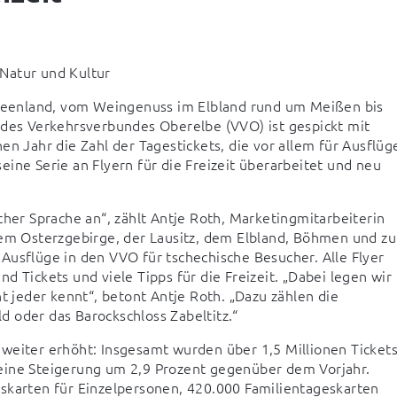
Natur und Kultur
eenland, vom Weingenuss im Elbland rund um Meißen bis 
 des Verkehrsverbundes Oberelbe (VVO) ist gespickt mit 
n Jahr die Zahl der Tagestickets, die vor allem für Ausflüge
ine Serie an Flyern für die Freizeit überarbeitet und neu 
cher Sprache an“, zählt Antje Roth, Marketingmitarbeiterin 
dem Osterzgebirge, der Lausitz, dem Elbland, Böhmen und zur
Ausflüge in den VVO für tschechische Besucher. Alle Flyer 
 Tickets und viele Tipps für die Freizeit. „Dabei legen wir 
t jeder kennt“, betont Antje Roth. „Dazu zählen die 
 oder das Barockschloss Zabeltitz.“
weiter erhöht: Insgesamt wurden über 1,5 Millionen Tickets
eine Steigerung um 2,9 Prozent gegenüber dem Vorjahr. 
skarten für Einzelpersonen, 420.000 Familientageskarten 