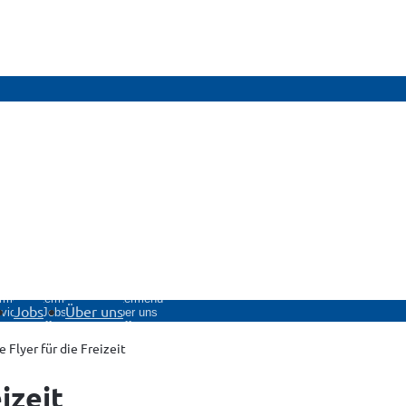
rmenü
Untermenü
Untermenü
Jobs
Über uns
vice
Jobs
Über uns
fnen
öffnen
öffnen
 Flyer für die Freizeit
izeit