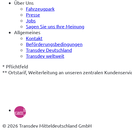
Über Uns
Fahrzeugpark
Presse
Jobs
Sagen Sie uns Ihre Meinung
Allgemeines
Kontakt
Beförderungsbedingungen
Transdev Deutschland
Transdev weltweit
* Pflichtfeld

** Ortstarif, Weiterleitung an unseren zentralen Kundenserv
(öffnet
in
instagram
neuem
Tab)
© 2026 Transdev Mitteldeutschland GmbH