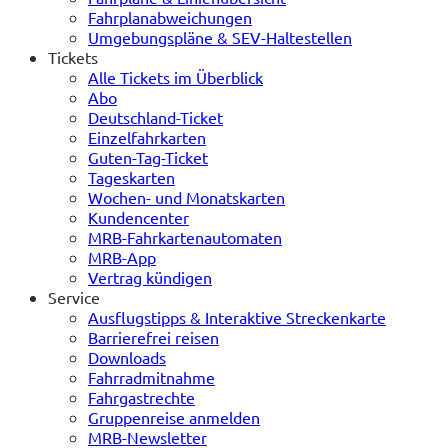
Fahrplanabweichungen
Umgebungspläne & SEV-Haltestellen
Tickets
Alle Tickets im Überblick
Abo
Deutschland-Ticket
Einzelfahrkarten
Guten-Tag-Ticket
Tageskarten
Wochen- und Monatskarten
Kundencenter
MRB-Fahrkartenautomaten
MRB-App
Vertrag kündigen
Service
Ausflugstipps & Interaktive Streckenkarte
Barrierefrei reisen
Downloads
Fahrradmitnahme
Fahrgastrechte
Gruppenreise anmelden
MRB-Newsletter