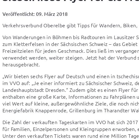
Veröffentlicht: 09. März 2018
Verkehrsverbund Oberelbe gibt Tipps für Wandern, Biken, 
Von Wanderungen in Böhmen bis Radtouren im Lausitzer S
zum Kletterfelsen in der Sächsischen Schweiz – das Gebiet
Freizeitzielen für jeden Geschmack. Dies ließ im vergangene
verwendet werden, weiter steigen. Jetzt hat der Verbund se
herausgebracht.
„Wir bieten sechs Flyer auf Deutsch und einen in tschechis
im VVO auf: „Je einer informiert zu Sächsischer Schweiz, 
Landeshauptstadt Dresden.“ Zudem gibt es einen Flyer für 
enthalten eine große Karte, Informationen zu Fahrplänen und
viel Wert auf kleine, außergewöhnliche Ziele, die noch nich
Energiefabrik Knappenrode, Grillenburg im Tharandter Wald
Die Zahl der verkauften Tageskarten im VVO hat sich 2017 
für Familien, Einzelpersonen und Kleingruppen erworben, 
Unter den verkauften Tickets waren rund eine Million Tage