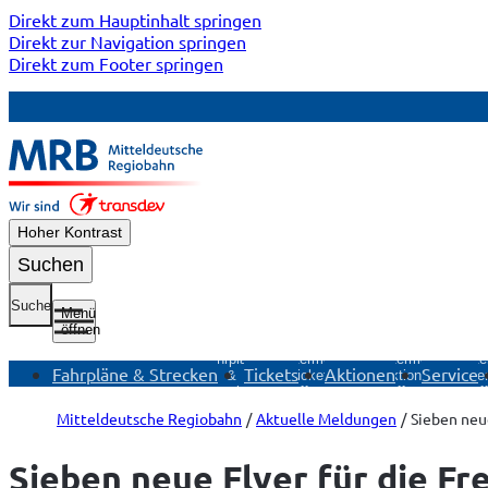
Direkt zum Hauptinhalt springen
Direkt zur Navigation springen
Direkt zum Footer springen
Hoher Kontrast
Suchen
Suche
Menü
öffnen
Untermenü
Fahrpläne
Untermenü
Untermenü
Unte
Fahrpläne & Strecken
Tickets
Aktionen
Service
&
Tickets
Aktionen
Ser
Strecken
öffnen
öffnen
öf
öffnen
Mitteldeutsche Regiobahn
Aktuelle Meldungen
Sieben neue
Sieben neue Flyer für die Fre