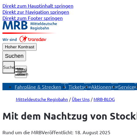
Direkt zum Hauptinhalt springen
Direkt zur Navigation springen
Direkt zum Footer springen
Hoher Kontrast
Suchen
Suche
Menü
öffnen
Untermenü
Fahrpläne
Untermenü
Untermenü
Unte
Fahrpläne & Strecken
Tickets
Aktionen
Service
&
Tickets
Aktionen
Ser
Strecken
öffnen
öffnen
öf
öffnen
Mitteldeutsche Regiobahn
Über Uns
MRB-BLOG
Mit dem Nachtzug von Stoc
Rund um die MRB
Veröffentlicht: 18. August 2025