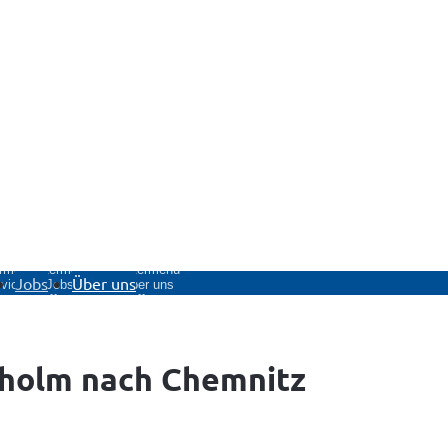
rmenü
Untermenü
Untermenü
Jobs
Über uns
vice
Jobs
Über uns
fnen
öffnen
öffnen
kholm nach Chemnitz