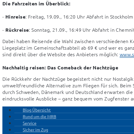
Die Fahrzeiten im Überblick:
- 
: Freitag, 19.09., 16:20 Uhr Abfahrt in Stockho
Hinreise
- 
: Sonntag, 21.09., 16:49 Uhr Abfahrt in Chemn
Rückreise
Dabei haben Reisende die Wahl zwischen verschiedenen Komfo
Liegeplatz im Gemeinschaftsabteil ab 69 € und wer es ganz
sind direkt über die Website des Anbieters möglich: 
www.sn
Nachhaltig reisen: Das Comeback der Nachtzüge
Die Rückkehr der Nachtzüge begeistert nicht nur Nostalgi
umweltfreundliche Alternative zum Fliegen für sich. Beim S
durch Schweden, Dänemark und Deutschland erwarten die 
eindrucksvolle Ausblicke – ganz bequem vom Zugfenster a
Blog Übersicht
Rund um die MRB
Service
Sicher im Zug