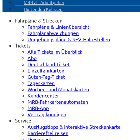
MRB als Arbeitgeber
Hinter den Kulissen
Fahrpläne & Strecken
Fahrpläne & Linienübersicht
Fahrplanabweichungen
Umgebungspläne & SEV-Haltestellen
Tickets
Alle Tickets im Überblick
Abo
Deutschland-Ticket
Einzelfahrkarten
Guten-Tag-Ticket
Tageskarten
Wochen- und Monatskarten
Kundencenter
MRB-Fahrkartenautomaten
MRB-App
Vertrag kündigen
Service
Ausflugstipps & Interaktive Streckenkarte
Barrierefrei reisen
Downloads