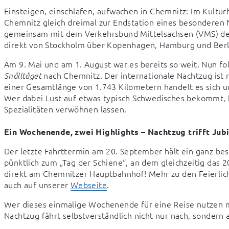
Einsteigen, einschlafen, aufwachen in Chemnitz: Im Kultur
Chemnitz gleich dreimal zur Endstation eines besonderen 
gemeinsam mit dem Verkehrsbund Mittelsachsen (VMS) den
direkt von Stockholm über Kopenhagen, Hamburg und Berlin
 nach Chemnitz. Der internationale Nachtzug ist 
Snälltåget
einer Gesamtlänge von 1.743 Kilometern handelt es sich 
Wer dabei Lust auf etwas typisch Schwedisches bekommt, k
Spezialitäten verwöhnen lassen.

Ein Wochenende, zwei Highlights – Nachtzug trifft Jub
Der letzte Fahrttermin am 20. September hält ein ganz bes
pünktlich zum „Tag der Schiene“, an dem gleichzeitig das 2
direkt am Chemnitzer Hauptbahnhof! Mehr zu den Feierlich
auch auf unserer 
Webseite
.
Wer dieses einmalige Wochenende für eine Reise nutzen mö
Nachtzug fährt selbstverständlich nicht nur nach, sondern