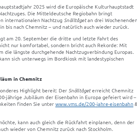
hauptstadtjahr 2025 wird die Europäische Kulturhauptstadt 
Nachtzuges. Die Mitteldeutsche Regiobahn bringt 
 internationalen Nachtzug 
 an drei Wochenenden
Snälltåget
 bis nach Chemnitz – und natürlich auch wieder zurück.
Am 9. Mai und am 1. August war es bereits so weit. Nun folgt am 20. September die dritte und letzte Fahrt des 
nicht nur komfortabel, sondern bricht auch Rekorde: Mit 
um die längste durchgehende Nachtzugverbindung Europas. 
ann sich unterwegs im Bordkiosk mit landestypischen 
iläum in Chemnitz
onderes Highlight bereit: Der 
 erreicht Chemnitz 
Snälltåget
00-jährige Jubiläum der Eisenbahn in Europa gefeiert wird – 
keiten finden Sie unter 
www.vms.de/200-jahre-eisenbahn
 &
chte, kann auch gleich die Rückfahrt einplanen, denn der 
 auch wieder von Chemnitz zurück nach Stockholm.