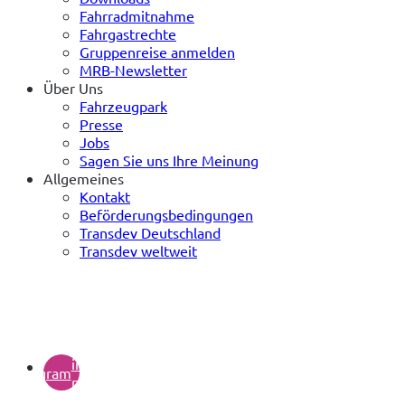
Fahrradmitnahme
Fahrgastrechte
Gruppenreise anmelden
MRB-Newsletter
Über Uns
Fahrzeugpark
Presse
Jobs
Sagen Sie uns Ihre Meinung
Allgemeines
Kontakt
Beförderungsbedingungen
Transdev Deutschland
Transdev weltweit
(öffnet
in
instagram
neuem
Tab)