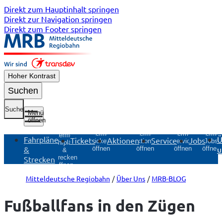
Direkt zum Hauptinhalt springen
Direkt zur Navigation springen
Direkt zum Footer springen
Hoher Kontrast
Suchen
Suche
Menü
öffnen
Untermenü
Untermenü
Untermenü
Unterme
Untermenü
Fahrpläne
Ü
Tickets
Aktionen
Service
Jobs
Tickets
Aktionen
Service
Jobs
Fahrpläne
&
u
öffnen
öffnen
öffnen
öffnen
&
Strecken
Strecken
öffnen
Mitteldeutsche Regiobahn
Über Uns
MRB-BLOG
Fußballfans in den Zügen