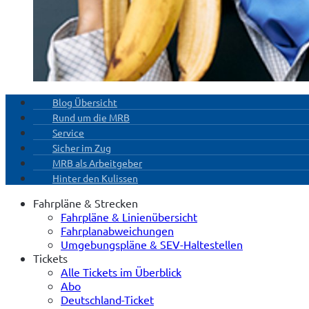
Blog Übersicht
Rund um die MRB
Service
Sicher im Zug
MRB als Arbeitgeber
Hinter den Kulissen
Fahrpläne & Strecken
Fahrpläne & Linienübersicht
Fahrplanabweichungen
Umgebungspläne & SEV-Haltestellen
Tickets
Alle Tickets im Überblick
Abo
Deutschland-Ticket