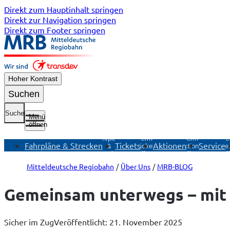
Direkt zum Hauptinhalt springen
Direkt zur Navigation springen
Direkt zum Footer springen
Hoher Kontrast
Suchen
Suche
Menü
öffnen
Untermenü
Fahrpläne
Untermenü
Untermenü
Unte
Fahrpläne & Strecken
Tickets
Aktionen
Service
&
Tickets
Aktionen
Ser
Strecken
öffnen
öffnen
öf
öffnen
Mitteldeutsche Regiobahn
Über Uns
MRB-BLOG
Gemeinsam unterwegs – mit 
Sicher im Zug
Veröffentlicht: 21. November 2025