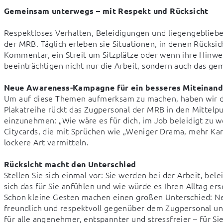
Gemeinsam unterwegs – mit Respekt und Rücksicht
Respektloses Verhalten, Beleidigungen und liegengeblieben
der MRB. Täglich erleben sie Situationen, in denen Rücksic
Kommentar, ein Streit um Sitzplätze oder wenn ihre Hinwei
beeinträchtigen nicht nur die Arbeit, sondern auch das gem
Neue Awareness-Kampagne für ein besseres Miteinand
Um auf diese Themen aufmerksam zu machen, haben wir d
Plakatreihe rückt das Zugpersonal der MRB in den Mittelpu
einzunehmen: „Wie wäre es für dich, im Job beleidigt zu 
Citycards, die mit Sprüchen wie „Weniger Drama, mehr Kar
lockere Art vermitteln.

Rücksicht macht den Unterschied
Stellen Sie sich einmal vor: Sie werden bei der Arbeit, bele
sich das für Sie anfühlen und wie würde es Ihren Alltag ers
Schon kleine Gesten machen einen großen Unterschied: Neh
freundlich und respektvoll gegenüber dem Zugpersonal und
für alle angenehmer, entspannter und stressfreier – für Si