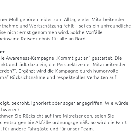
er Müll gehören leider zum Alltag vieler Mitarbeitender 
htnahme und Wertschätzung fehlt – sei es ein unfreundlicher
se nicht ernst genommen wird. Solche Vorfälle 
einsame Reiseerlebnis für alle an Bord.

er
ie Awareness-Kampagne „Kommt gut an“ gestartet. Die 
nkt und lädt dazu ein, die Perspektive der Mitarbeitenden 
werden?“. Ergänzt wird die Kampagne durch humorvolle 
ma“ Rücksichtnahme und respektvolles Verhalten auf 
idigt, bedroht, ignoriert oder sogar angegriffen. Wie würde 
chweren?

men Sie Rücksicht auf Ihre Mitreisenden, seien Sie 
 entsorgen Sie Abfälle ordnungsgemäß. So wird die Fahrt 
e, für andere Fahrgäste und für unser Team.
