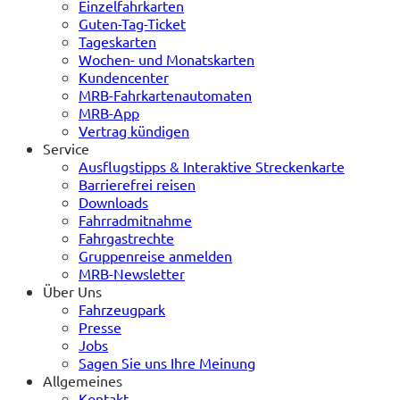
Einzelfahrkarten
Guten-Tag-Ticket
Tageskarten
Wochen- und Monatskarten
Kundencenter
MRB-Fahrkartenautomaten
MRB-App
Vertrag kündigen
Service
Ausflugstipps & Interaktive Streckenkarte
Barrierefrei reisen
Downloads
Fahrradmitnahme
Fahrgastrechte
Gruppenreise anmelden
MRB-Newsletter
Über Uns
Fahrzeugpark
Presse
Jobs
Sagen Sie uns Ihre Meinung
Allgemeines
Kontakt