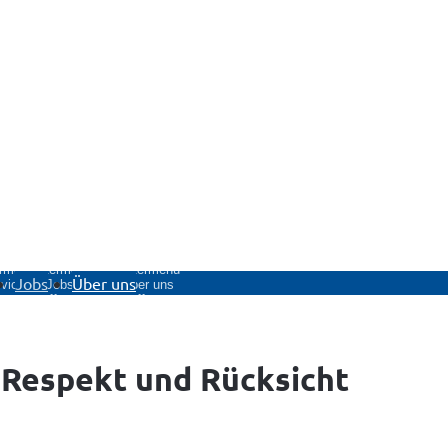
rmenü
Untermenü
Untermenü
Jobs
Über uns
vice
Jobs
Über uns
fnen
öffnen
öffnen
Respekt und Rücksicht